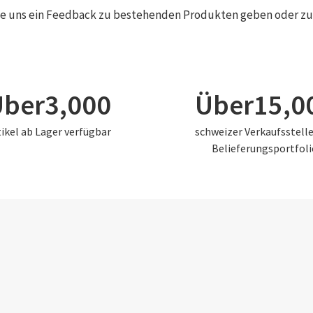
e uns ein Feedback zu bestehenden Produkten geben oder zu s
3000
Über
3,000
Über
15,0
tikel ab Lager verfügbar
schweizer Verkaufsstell
Belieferungsportfoli