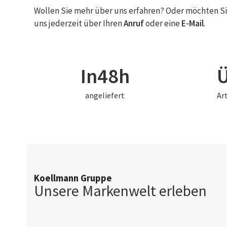
Wollen Sie mehr über uns erfahren? Oder möchten Si
uns jederzeit über Ihren
Anruf
oder eine
E-Mail
.
48
In
48
h
angeliefert
Ar
Koellmann Gruppe
Unsere Markenwelt erleben