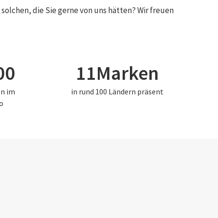
olchen, die Sie gerne von uns hätten? Wir freuen
15000
11
00
11
Marken
en im
in rund 100 Ländern präsent
o