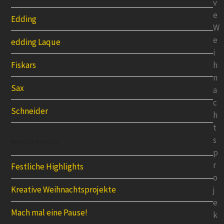
v
e
Edding
W
e
edding Laque
i
h
Fiskars
n
Sax
a
c
Schneider
h
t
s
Neueste Beiträge
p
r
Festliche Highlights
o
Kreative Weihnachtsprojekte
j
e
Mach mal eine Pause!
k