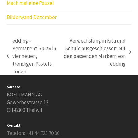
Mach mal eine Pause!
Bilderwand Dezember
edding –
Verwechslung in Kita und
Permanent Spray in
Schule ausgeschlossen: Mit
Nächster
vier neuen,
den passenden Markern von
vorheriger
Beitrag:
trendigen Pastell-
edding
Beitrag:
Tönen
Adresse
KOELLMANN AG
Gewerbestrasse 12
CH-8800 Thalwil
Kontakt
Telefon: +41 44 723 70 80