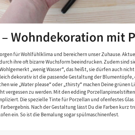
 – Wohndekoration mit P
rgen für Wohlfühlklima und bereichern unser Zuhause. Aktuel
durch ihre oft bizarre Wuchsform beeindrucken. Zudem sind s
 Wohlgemerkt „wenig Wasser“, das heißt, sie dürfen auch nic
leich dekorativ ist die passende Gestaltung der Blumentöpfe, 
üchen wie „Water please“ oder „thirsty“ machen Deine grünen 
cht vergessen zu werden. Mit den edding Porzellanpinselstift
liziert. Die spezielle Tinte für Porzellan und ofenfestes Glas
 Farbergebnis. Nach der Gestaltung lässt Du die Farben kurz t
ofen ein. So ist die Bemalung sogar spülmaschinenfest.