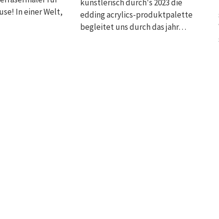
künstlerisch durch's 2023 die
se! In einer Welt,
edding acrylics-produktpalette
begleitet uns durch das jahr…