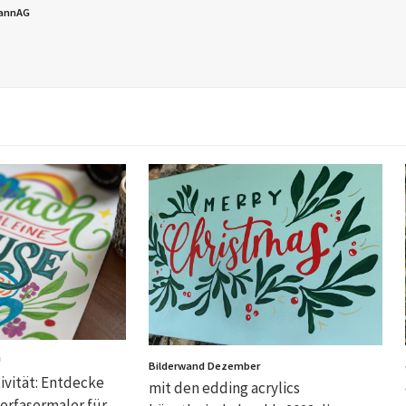
annAG
!
Bilderwand Dezember
ivität: Entdecke
mit den edding acrylics
erfasermaler für