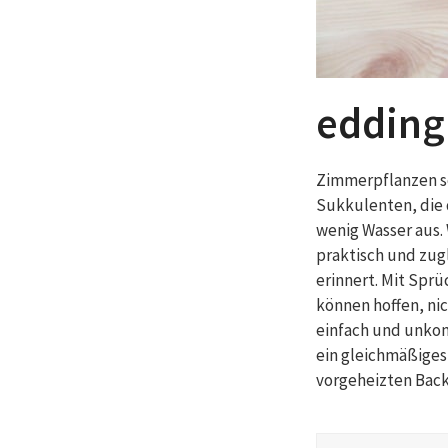
edding
Zimmerpflanzen so
Sukkulenten, die 
wenig Wasser aus.
praktisch und zug
erinnert. Mit Spr
können hoffen, ni
einfach und unkomp
ein gleichmäßiges
vorgeheizten Back