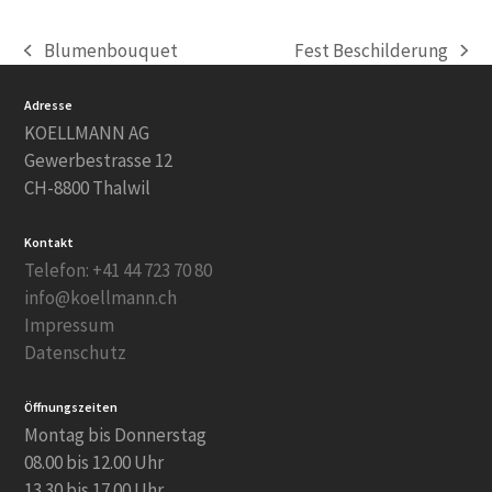
Blumenbouquet
Fest Beschilderung
vorheriger
Nächster
Beitrag:
Beitrag:
Adresse
KOELLMANN AG
Gewerbestrasse 12
CH-8800 Thalwil
Kontakt
Telefon: +41 44 723 70 80
info@koellmann.ch
Impressum
Datenschutz
Öffnungszeiten
Montag bis Donnerstag
08.00 bis 12.00 Uhr
13.30 bis 17.00 Uhr