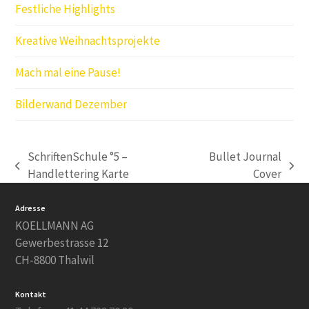
Festliche Highlights
Kreative Weihnachtsprojekte
Mach mal eine Pause!
Bilderwand Dezember
SchriftenSchule °5 –
Bullet Journal
vorheriger
Nächster
Handlettering Karte
Cover
Beitrag:
Beitrag:
Adresse
KOELLMANN AG
Gewerbestrasse 12
CH-8800 Thalwil
Kontakt