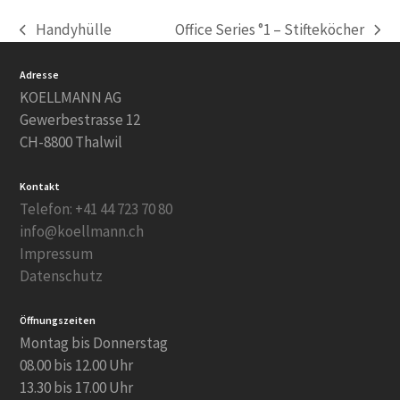
Handyhülle
Office Series °1 – Stifteköcher
vorheriger
Nächster
Beitrag:
Beitrag:
Adresse
KOELLMANN AG
Gewerbestrasse 12
CH-8800 Thalwil
Kontakt
Telefon: +41 44 723 70 80
info@koellmann.ch
Impressum
Datenschutz
Öffnungszeiten
Montag bis Donnerstag
08.00 bis 12.00 Uhr
13.30 bis 17.00 Uhr