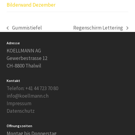
Bilderwand Dezember
Gummistiefel
Regenschirm Lettering
vorheriger
Nächster
Beitrag:
Beitrag:
Adresse
KOELLMANN AG
Gewerbestrasse 12
CH-8800 Thalwil
Kontakt
Telefon: +41 44 723 70 80
info@koellmann.ch
Impressum
Datenschutz
Öffnungszeiten
Montag bis Donnerstag