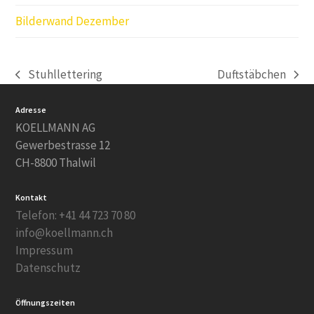
Bilderwand Dezember
Stuhllettering
Duftstäbchen
vorheriger
Nächster
Beitrag:
Beitrag:
Adresse
KOELLMANN AG
Gewerbestrasse 12
CH-8800 Thalwil
Kontakt
Telefon: +41 44 723 70 80
info@koellmann.ch
Impressum
Datenschutz
Öffnungszeiten