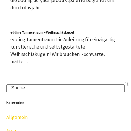
die edding acrylics-produktpalette begleitet uns
durch das jahr…
edding Tannentraum – Weihnachtskugel
edding Tannentraum Die Anleitung für einzigartig,
künstlerische und selbstgestaltete
Weihnachtskugeln! Wir brauchen: - schwarze,
matte…
Search
Kategorien
Allgemein
Arda