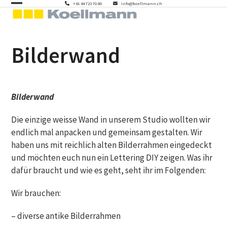
Skip
+41 44 723 70 80
info@koellmann.ch
Open
Close
to
mobile
mobile
content
menu
menu
Bilderwand
Bilderwand
Die einzige weisse Wand in unserem Studio wollten wir
endlich mal anpacken und gemeinsam gestalten. Wir
haben uns mit reichlich alten Bilderrahmen eingedeckt
und möchten euch nun ein Lettering DIY zeigen. Was ihr
dafür braucht und wie es geht, seht ihr im Folgenden:
Wir brauchen:
– diverse antike Bilderrahmen